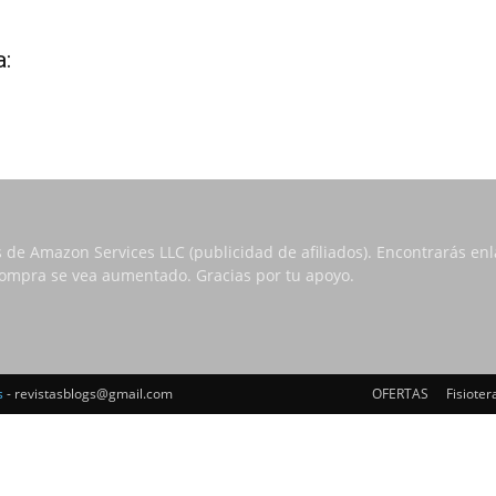
a:
s de Amazon Services LLC (publicidad de afiliados). Encontrarás e
 compra se vea aumentado. Gracias por tu apoyo.
s
- revistasblogs@gmail.com
OFERTAS
Fisioter