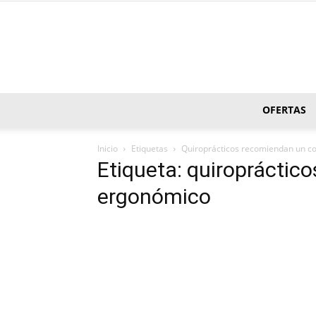
OFERTAS
Inicio
Etiquetas
Quiroprácticos recomiendan un c
Etiqueta: quiropráctic
ergonómico