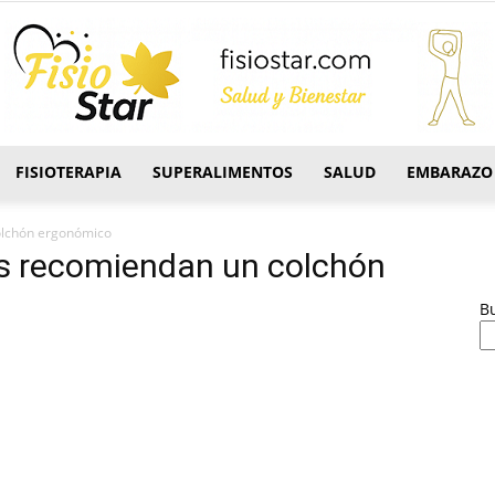
FISIOTERAPIA
SUPERALIMENTOS
SALUD
EMBARAZO
FisioStar
olchón ergonómico
os recomiendan un colchón
B