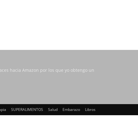
nlaces hacia Amazon por los que yo obtengo un
apia
SUPERALIMENTOS
Salud
Embarazo
Libros