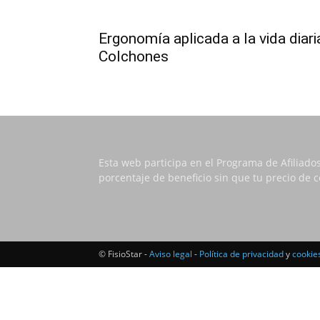
Ergonomía aplicada a la vida diari
Colchones
Esta web participa en el Programa de Afiliado
porcentaje de beneficio sin que tu precio de
© FisioStar -
Aviso legal
-
Política de privacidad
y
cookie