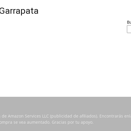
 Garrapata
B
s de Amazon Services LLC (publicidad de afiliados). Encontrarás e
 compra se vea aumentado. Gracias por tu apoyo.