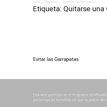
Inicio
Etiquetas
Quitarse una Garrapata
Etiqueta: Quitarse una
Evitar las Garrapatas
Esta web participa en el Programa de Afiliado
porcentaje de beneficio sin que tu precio de