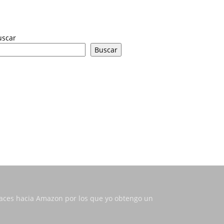
uscar
Buscar
nlaces hacia Amazon por los que yo obtengo un