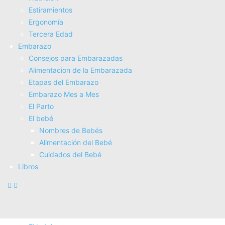
Estiramientos
Fisioterapia
Ergonomí­a
Electroterapia
Tercera Edad
Tratamientos
Embarazo
Masajes
Consejos para Embarazadas
SUPERALIMENTOS
Alimentacion de la Embarazada
Salud
Etapas del Embarazo
Consejos sobre salud
Embarazo Mes a Mes
Actividad Fí­sica
El Parto
Nutrición
El bebé
Estiramientos
Nombres de Bebés
Ergonomí­a
Alimentación del Bebé
Tercera Edad
Cuidados del Bebé
Embarazo
Libros
Consejos para Embarazadas
Alimentacion de la Embarazada
Etapas del Embarazo
Embarazo Mes a Mes
El Parto