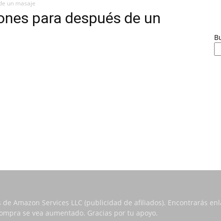
de un masaje
ones para después de un
B
s de Amazon Services LLC (publicidad de afiliados). Encontrarás e
 compra se vea aumentado. Gracias por tu apoyo.