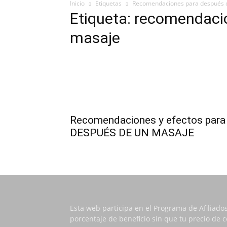
Inicio
Etiquetas
Recomendaciones para después 
Etiqueta: recomendaci
masaje
Recomendaciones y efectos para
DESPUÉS DE UN MASAJE
Esta web participa en el Programa de Afiliado
porcentaje de beneficio sin que tu precio de