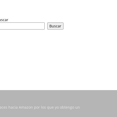
uscar
Buscar
nlaces hacia Amazon por los que yo obtengo un