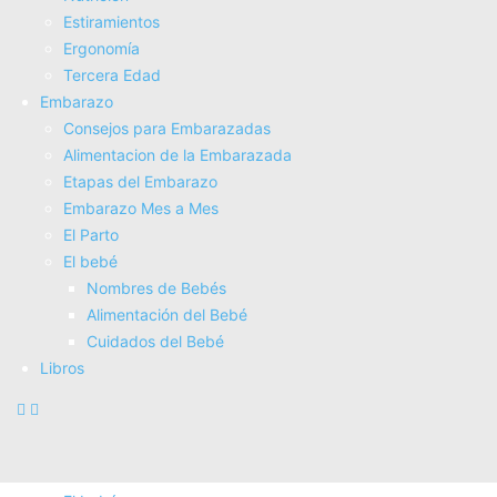
Estiramientos
Fisioterapia
Ergonomí­a
Electroterapia
Tercera Edad
Tratamientos
Embarazo
Masajes
Consejos para Embarazadas
SUPERALIMENTOS
Alimentacion de la Embarazada
Salud
Etapas del Embarazo
Consejos sobre salud
Embarazo Mes a Mes
Actividad Fí­sica
El Parto
Nutrición
El bebé
Estiramientos
Nombres de Bebés
Ergonomí­a
Alimentación del Bebé
Tercera Edad
Cuidados del Bebé
Embarazo
Libros
Consejos para Embarazadas
Alimentacion de la Embarazada
Etapas del Embarazo
Embarazo Mes a Mes
El Parto