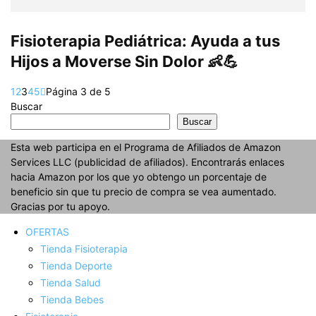
Fisioterapia Pediátrica: Ayuda a tus
Hijos a Moverse Sin Dolor 👶💪
1
2
3
4
5
Página 3 de 5
Buscar
Buscar
Esta web participa en el Programa de Afiliados de Amazon
Services LLC (publicidad de afiliados). Encontrarás enlaces
hacia Amazon por los que yo obtengo un porcentaje de
beneficio sin que tu precio de compra se vea aumentado.
Gracias por tu apoyo.
OFERTAS
Tienda Fisioterapia
Tienda Deporte
Tienda Salud
Tienda Bebes