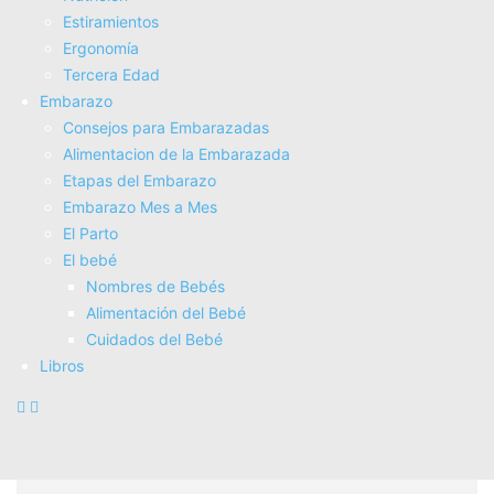
Estiramientos
Ergonomí­a
Tercera Edad
Embarazo
Consejos para Embarazadas
Alimentacion de la Embarazada
Etapas del Embarazo
Embarazo Mes a Mes
El Parto
El bebé
Nombres de Bebés
La Importancia del Descanso para la
Alimentación del Bebé
Recuperación Muscular y
Cuidados del Bebé
Fisioterapéutica 🛌💪
Libros