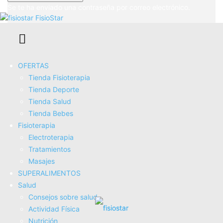
Se te ha enviado una contraseña por correo electrónico.
FisioStar
🌬️ Cómo la Fisioterapia Respiratoria
Ayuda a Personas que Fuman 🚬
OFERTAS
Tienda Fisioterapia
Tienda Deporte
Tienda Salud
Tienda Bebes
Fisioterapia
Electroterapia
Tratamientos
Masajes
SUPERALIMENTOS
Salud
Consejos sobre salud
Cómo la Fisioterapia Ayuda en la
Actividad Fí­sica
Recuperación Emocional y Mental 🧠💪
Nutrición