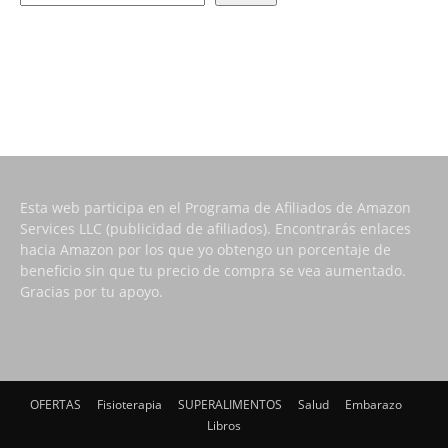
Esta web participa en el Programa de Afiliados de Amazon
Services LLC (publicidad de afiliados). Encontrarás enlaces
hacia Amazon por los que yo obtengo un porcentaje de
beneficio sin que tu precio de compra se vea aumentado.
Gracias por tu apoyo.
OFERTAS
Fisioterapia
SUPERALIMENTOS
Salud
Embarazo
Libros