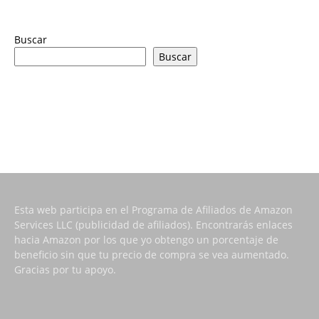
Buscar
Buscar
Esta web participa en el Programa de Afiliados de Amazon
Services LLC (publicidad de afiliados). Encontrarás enlaces
hacia Amazon por los que yo obtengo un porcentaje de
beneficio sin que tu precio de compra se vea aumentado.
Gracias por tu apoyo.