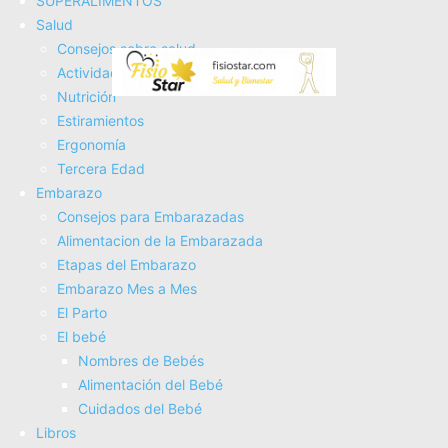
SUPERALIMENTOS
Tienda Salud
Salud
Tienda Bebes
Consejos sobre salud
Fisioterapia
Actividad Fí­sica
Electroterapia
Nutrición
Tratamientos
Estiramientos
Masajes
Ergonomí­a
SUPERALIMENTOS
Tercera Edad
Salud
Embarazo
Consejos sobre salud
Consejos para Embarazadas
Actividad Fí­sica
Alimentacion de la Embarazada
Nutrición
Etapas del Embarazo
Estiramientos
Embarazo Mes a Mes
Ergonomí­a
El Parto
Tercera Edad
El bebé
Embarazo
Nombres de Bebés
Consejos para Embarazadas
Alimentación del Bebé
Alimentacion de la Embarazada
Cuidados del Bebé
Etapas del Embarazo
Libros
Embarazo Mes a Mes