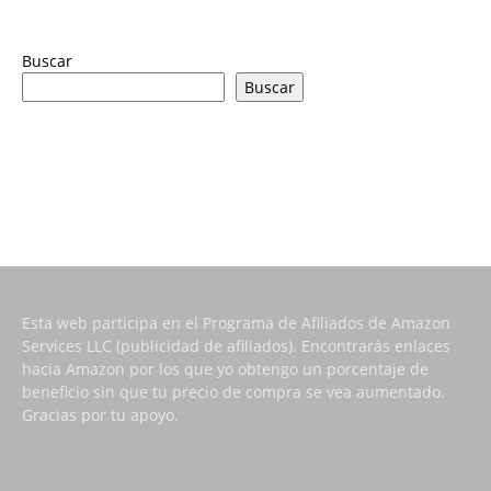
Buscar
Buscar
Esta web participa en el Programa de Afiliados de Amazon
Services LLC (publicidad de afiliados). Encontrarás enlaces
hacia Amazon por los que yo obtengo un porcentaje de
beneficio sin que tu precio de compra se vea aumentado.
Gracias por tu apoyo.