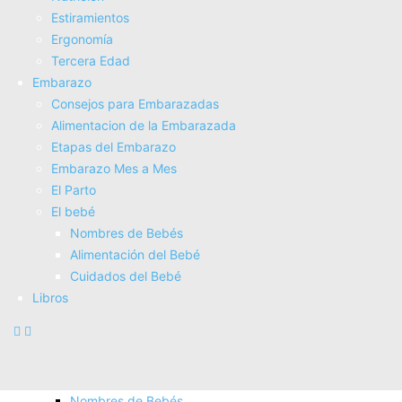
Electroterapia
Estiramientos
Tratamientos
Ergonomí­a
Masajes
Tercera Edad
SUPERALIMENTOS
Embarazo
Salud
Consejos para Embarazadas
Consejos sobre salud
Alimentacion de la Embarazada
Actividad Fí­sica
Etapas del Embarazo
Nutrición
Embarazo Mes a Mes
Estiramientos
El Parto
Ergonomí­a
El bebé
Tercera Edad
Nombres de Bebés
Embarazo
Alimentación del Bebé
Consejos para Embarazadas
Cuidados del Bebé
Alimentacion de la Embarazada
Libros
Etapas del Embarazo
Embarazo Mes a Mes
El Parto
El bebé
Nombres de Bebés