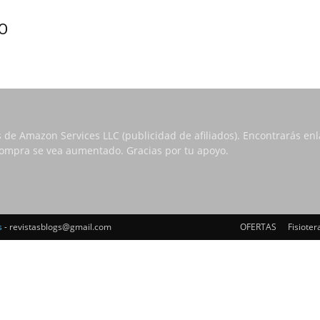
ÍO
s de Amazon Services LLC (publicidad de afiliados). Encontrarás e
 compra se vea aumentado. Gracias por tu apoyo.
s
- revistasblogs@gmail.com
OFERTAS
Fisioter