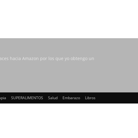
nlaces hacia Amazon por los que yo obtengo un
apia
SUPERALIMENTOS
Salud
Embarazo
Libros