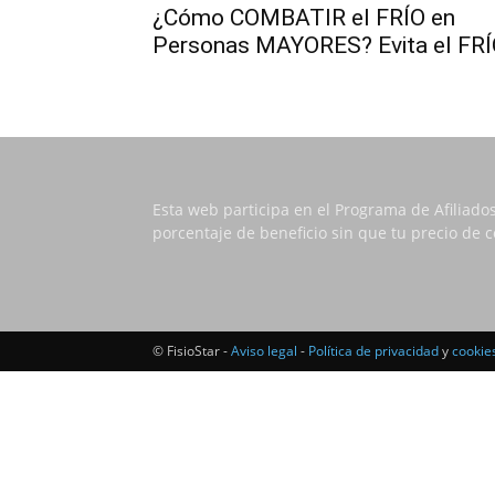
¿Cómo COMBATIR el FRÍO en
Personas MAYORES? Evita el FR
Esta web participa en el Programa de Afiliado
porcentaje de beneficio sin que tu precio de
© FisioStar -
Aviso legal
-
Política de privacidad
y
cookie