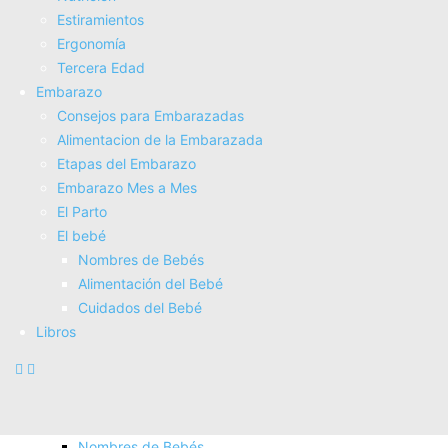
Electroterapia
Estiramientos
Tratamientos
Ergonomí­a
Masajes
Tercera Edad
SUPERALIMENTOS
Embarazo
Salud
Consejos para Embarazadas
Consejos sobre salud
Alimentacion de la Embarazada
Actividad Fí­sica
Etapas del Embarazo
Nutrición
Embarazo Mes a Mes
Estiramientos
El Parto
Ergonomí­a
El bebé
Tercera Edad
Nombres de Bebés
Embarazo
Alimentación del Bebé
Consejos para Embarazadas
Cuidados del Bebé
Alimentacion de la Embarazada
Libros
Etapas del Embarazo
Embarazo Mes a Mes
El Parto
El bebé
Nombres de Bebés