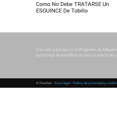
Como No Debe TRATARSE Un
ESGUINCE De Tobillo
Esta web participa en el Programa de Afiliado
porcentaje de beneficio sin que tu precio de
© FisioStar -
Aviso legal
-
Política de privacidad
y
cookie