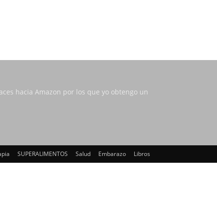
nlaces hacia Amazon por los que yo obtengo un
apia
SUPERALIMENTOS
Salud
Embarazo
Libros