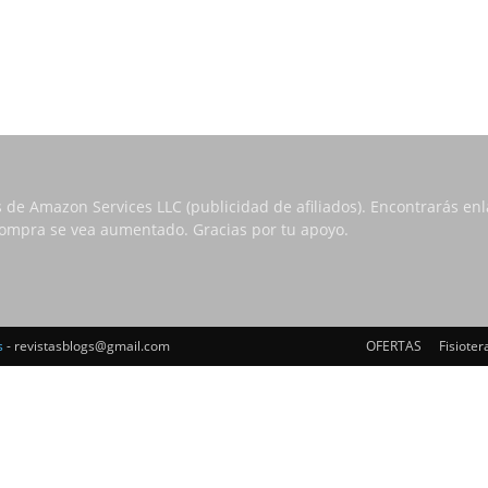
s de Amazon Services LLC (publicidad de afiliados). Encontrarás e
 compra se vea aumentado. Gracias por tu apoyo.
s
- revistasblogs@gmail.com
OFERTAS
Fisioter