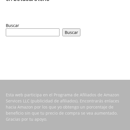
Buscar
Buscar
Esta web participa en el Programa de Afiliados de Amazon
Services LLC (publicidad de afiliados). Encontrarás enlaces
hacia Amazon por los que yo obtengo un porcentaje de
beneficio sin que tu precio de compra se vea aumentado.
Gracias por tu apoyo.