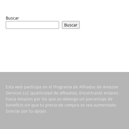
Buscar
Buscar
Esta web participa en el Programa de Afiliados de Amazon
Services LLC (publicidad de afiliados). Encontrarás enlaces
hacia Amazon por los que yo obtengo un porcentaje de
beneficio sin que tu precio de compra se vea aumentado.
Gracias por tu apoyo.