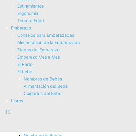
Electroterapia
Estiramientos
Tratamientos
Ergonomí­a
Masajes
Tercera Edad
SUPERALIMENTOS
Embarazo
Salud
Consejos para Embarazadas
Consejos sobre salud
Alimentacion de la Embarazada
Actividad Fí­sica
Etapas del Embarazo
Nutrición
Embarazo Mes a Mes
Estiramientos
El Parto
Ergonomí­a
El bebé
Tercera Edad
Nombres de Bebés
Embarazo
Alimentación del Bebé
Consejos para Embarazadas
Cuidados del Bebé
Alimentacion de la Embarazada
Libros
Etapas del Embarazo
Embarazo Mes a Mes
El Parto
El bebé
Nombres de Bebés