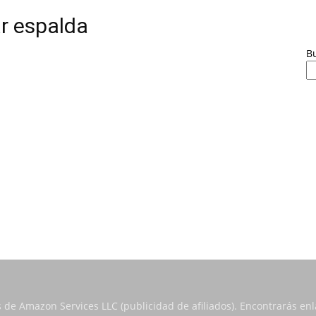
ar espalda
B
s de Amazon Services LLC (publicidad de afiliados). Encontrarás e