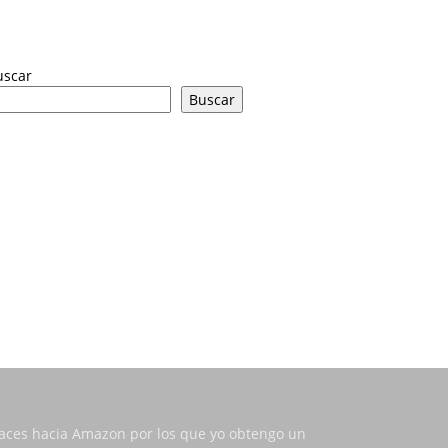
uscar
Buscar
nlaces hacia Amazon por los que yo obtengo un