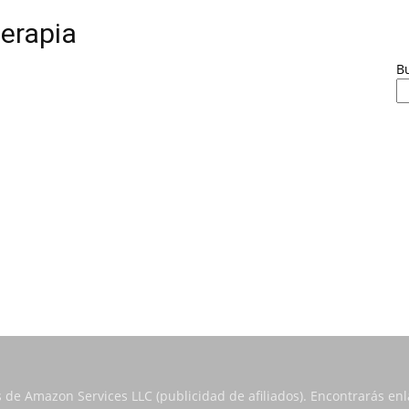
terapia
B
s de Amazon Services LLC (publicidad de afiliados). Encontrarás e