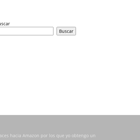
uscar
Buscar
nlaces hacia Amazon por los que yo obtengo un