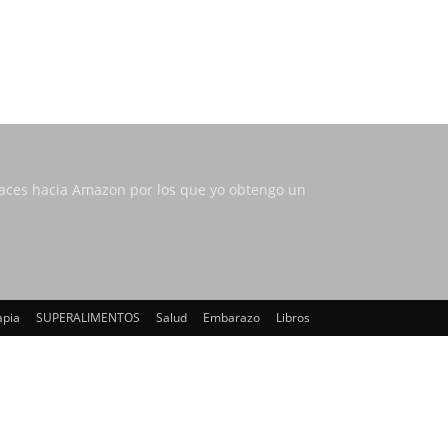
nlaces hacia Amazon por los que yo obtengo un
apia
SUPERALIMENTOS
Salud
Embarazo
Libros