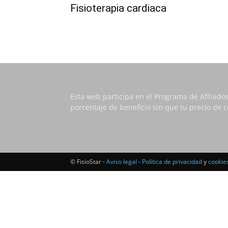
Fisioterapia cardiaca
Esta web participa en el Programa de Afiliado
porcentaje de beneficio sin que tu precio de
© FisioStar -
Aviso legal
-
Política de privacidad
y
cookie