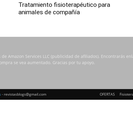
Tratamiento fisioterapéutico para
animales de compañía
s de Amazon Services LLC (publicidad de afiliados). Encontrarás e
 compra se vea aumentado. Gracias por tu apoyo.
s
- revistasblogs@gmail.com
OFERTAS
Fisioter