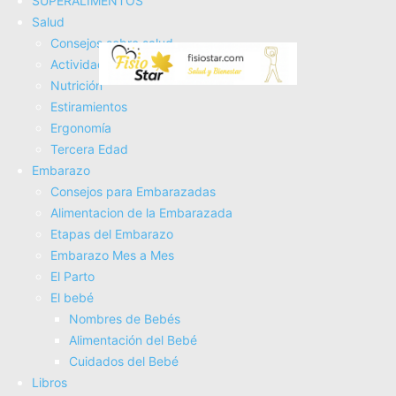
SUPERALIMENTOS
Tienda Salud
Salud
Tienda Bebes
Consejos sobre salud
Fisioterapia
Actividad Fí­sica
Electroterapia
Nutrición
Tratamientos
Estiramientos
Masajes
Ergonomí­a
SUPERALIMENTOS
Tercera Edad
Salud
Embarazo
Consejos sobre salud
Consejos para Embarazadas
Actividad Fí­sica
Alimentacion de la Embarazada
Nutrición
Etapas del Embarazo
Estiramientos
Embarazo Mes a Mes
Ergonomí­a
El Parto
Tercera Edad
El bebé
Embarazo
Nombres de Bebés
Consejos para Embarazadas
Alimentación del Bebé
Alimentacion de la Embarazada
Cuidados del Bebé
Etapas del Embarazo
Libros
Embarazo Mes a Mes