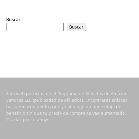
Buscar
Buscar
Esta web participa en el Programa de Afiliados de Amazon
Services LLC (publicidad de afiliados). Encontrarás enlaces
hacia Amazon por los que yo obtengo un porcentaje de
beneficio sin que tu precio de compra se vea aumentado.
Gracias por tu apoyo.