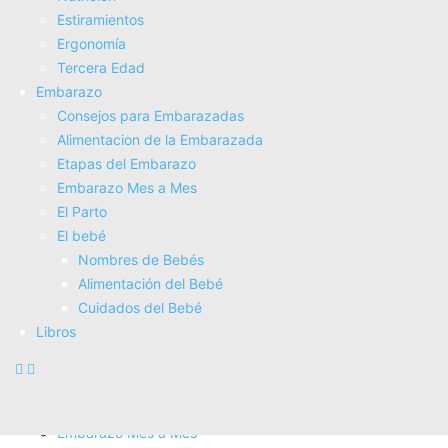
Tienda Salud
Estiramientos
Tienda Bebes
Ergonomí­a
Fisioterapia
Tercera Edad
Electroterapia
Embarazo
Tratamientos
Consejos para Embarazadas
Masajes
Alimentacion de la Embarazada
SUPERALIMENTOS
Etapas del Embarazo
Salud
Embarazo Mes a Mes
Consejos sobre salud
El Parto
Actividad Fí­sica
El bebé
Nutrición
Nombres de Bebés
Estiramientos
Alimentación del Bebé
Ergonomí­a
Cuidados del Bebé
Tercera Edad
Libros
Embarazo
Consejos para Embarazadas
Alimentacion de la Embarazada
Etapas del Embarazo
Embarazo Mes a Mes