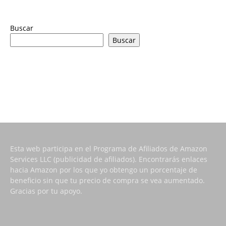
Buscar
Buscar
Esta web participa en el Programa de Afiliados de Amazon
Services LLC (publicidad de afiliados). Encontrarás enlaces
hacia Amazon por los que yo obtengo un porcentaje de
beneficio sin que tu precio de compra se vea aumentado.
Gracias por tu apoyo.