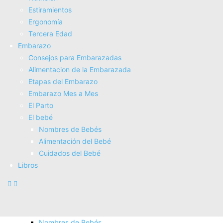
Electroterapia
Estiramientos
Tratamientos
Ergonomí­a
Masajes
Tercera Edad
SUPERALIMENTOS
Embarazo
Salud
Consejos para Embarazadas
Consejos sobre salud
Alimentacion de la Embarazada
Actividad Fí­sica
Etapas del Embarazo
Nutrición
Embarazo Mes a Mes
Estiramientos
El Parto
Ergonomí­a
El bebé
Tercera Edad
Nombres de Bebés
Embarazo
Alimentación del Bebé
Consejos para Embarazadas
Cuidados del Bebé
Alimentacion de la Embarazada
Libros
Etapas del Embarazo
Embarazo Mes a Mes
El Parto
El bebé
Nombres de Bebés