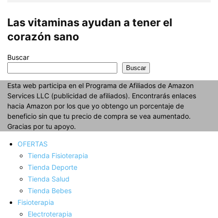
Las vitaminas ayudan a tener el
corazón sano
Buscar
Buscar
Esta web participa en el Programa de Afiliados de Amazon
Services LLC (publicidad de afiliados). Encontrarás enlaces
hacia Amazon por los que yo obtengo un porcentaje de
beneficio sin que tu precio de compra se vea aumentado.
Gracias por tu apoyo.
OFERTAS
Tienda Fisioterapia
Tienda Deporte
Tienda Salud
Tienda Bebes
Fisioterapia
Electroterapia