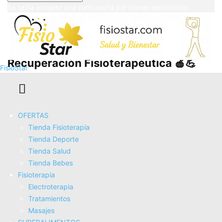
Se te ha enviado una contraseña por correo electrónico.
Cómo la Alimentación Afecta tu
Recuperación Fisioterapéutica 🍎💪
FisioStar
OFERTAS
Tienda Fisioterapia
Tienda Deporte
Tienda Salud
Tienda Bebes
Fisioterapia
Electroterapia
Tratamientos
Cómo una Buena Alimentación Puede
Masajes
Mejorar tu Rendimiento en