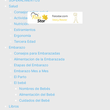
SUPERALIMENTOS
Fisioterapia
Salud
Consejos sobre salud
Actividad Fí­sica
Nutrición
Estiramientos
Ergonomí­a
Tercera Edad
Embarazo
Consejos para Embarazadas
Alimentacion de la Embarazada
Etapas del Embarazo
Embarazo Mes a Mes
Alimentos que Ayudan a Mejorar la
El Parto
Salud Muscular y la Recuperación...
El bebé
Nombres de Bebés
Alimentación del Bebé
Cuidados del Bebé
Libros