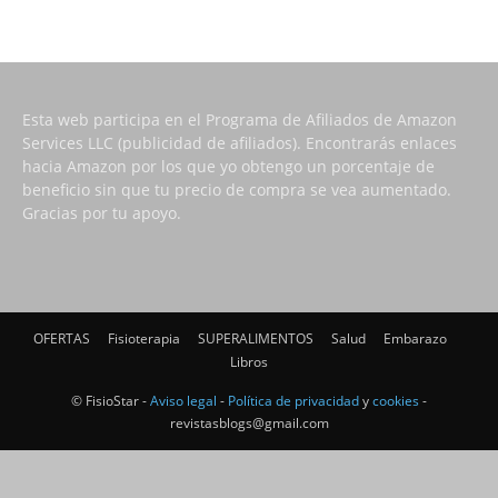
Esta web participa en el Programa de Afiliados de Amazon
Services LLC (publicidad de afiliados). Encontrarás enlaces
hacia Amazon por los que yo obtengo un porcentaje de
beneficio sin que tu precio de compra se vea aumentado.
Gracias por tu apoyo.
OFERTAS
Fisioterapia
SUPERALIMENTOS
Salud
Embarazo
Libros
© FisioStar -
Aviso legal
-
Política de privacidad
y
cookies
-
revistasblogs@gmail.com