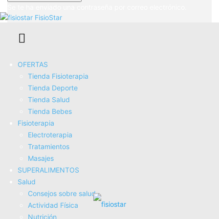
Se te ha enviado una contraseña por correo electrónico.
FisioStar
OFERTAS
Tienda Fisioterapia
Tienda Deporte
Tienda Salud
Tienda Bebes
Silla de ruedas estrecha para casa
Fisioterapia
【Mejores opiniones】
Electroterapia
Tratamientos
Descubre las sillas de ruedas estrechas y compactas top en
Masajes
Amazon: movilidad, confort e innovación para espacios
SUPERALIMENTOS
reducidos.Lista de los mejor valorados en Amazon....
Salud
Consejos sobre salud
Actividad Fí­sica
Nutrición