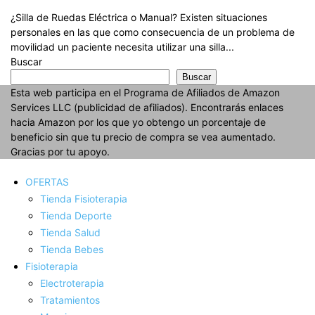
¿Silla de Ruedas Eléctrica o Manual? Existen situaciones
personales en las que como consecuencia de un problema de
movilidad un paciente necesita utilizar una silla...
Buscar
Buscar
Esta web participa en el Programa de Afiliados de Amazon
Services LLC (publicidad de afiliados). Encontrarás enlaces
hacia Amazon por los que yo obtengo un porcentaje de
beneficio sin que tu precio de compra se vea aumentado.
Gracias por tu apoyo.
OFERTAS
Tienda Fisioterapia
Tienda Deporte
Tienda Salud
Tienda Bebes
Fisioterapia
Electroterapia
Tratamientos