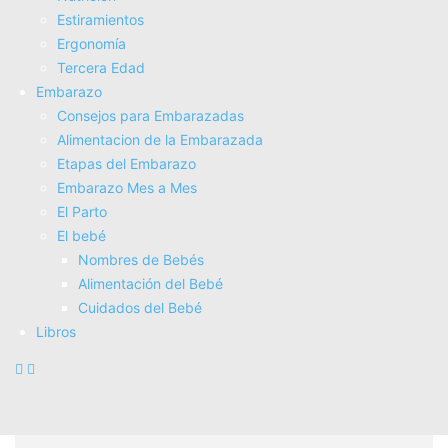
Estiramientos
Ergonomí­a
Tercera Edad
Embarazo
Consejos para Embarazadas
Alimentacion de la Embarazada
Etapas del Embarazo
Embarazo Mes a Mes
El Parto
El bebé
Plantillas Ortopédicas: Todo lo que
Nombres de Bebés
necesitas saber
Alimentación del Bebé
Cuidados del Bebé
Plantillas ortopédicas. Son un tipo de soporte que se coloca
Libros
dentro de los zapatos para mejorar la postura y reducir el dolor
en los...