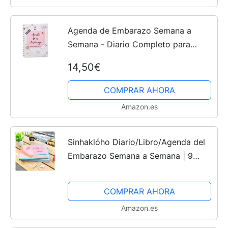
Agenda de Embarazo Semana a
Semana - Diario Completo para
Todas las Etapas del Embarazo |
14,50€
Ideal para la Futura Madre | Tapas
Duras y Encuadernación en...
COMPRAR AHORA
Amazon.es
Sinhaklóho Diario/Libro/Agenda del
Embarazo Semana a Semana | 9
Meses De Bonitos Recuerdos
Mientras Te Esperaba, Álbum
COMPRAR AHORA
Embarazadas para Fotos, Ecografías
Amazon.es
e...