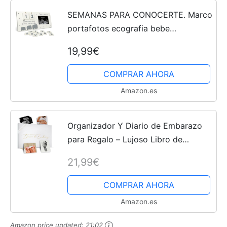
SEMANAS PARA CONOCERTE. Marco
portafotos ecografia bebe
calendario, regalos embarazadas
19,99€
originales, madre primeriza, anunciar
embarazo abuelos, futuro papá,...
COMPRAR AHORA
Amazon.es
Organizador Y Diario de Embarazo
para Regalo – Lujoso Libro de
Embarazo para Futuras Mamás –
21,99€
Incluye Agenda de Embarazo, Álbum
de Recortes, Lista de...
COMPRAR AHORA
Amazon.es
Amazon price updated:
21:02