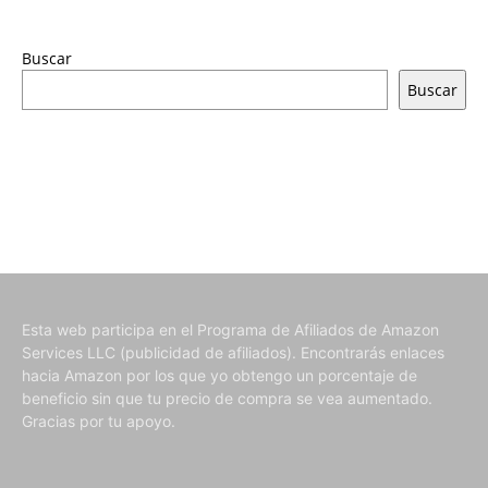
Buscar
Buscar
Esta web participa en el Programa de Afiliados de Amazon
Services LLC (publicidad de afiliados). Encontrarás enlaces
hacia Amazon por los que yo obtengo un porcentaje de
beneficio sin que tu precio de compra se vea aumentado.
Gracias por tu apoyo.