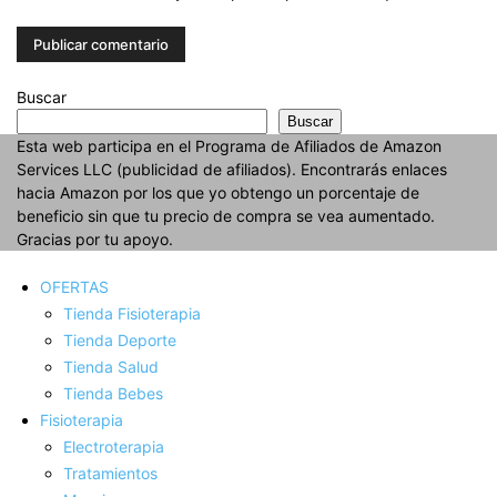
Buscar
Buscar
Esta web participa en el Programa de Afiliados de Amazon
Services LLC (publicidad de afiliados). Encontrarás enlaces
hacia Amazon por los que yo obtengo un porcentaje de
beneficio sin que tu precio de compra se vea aumentado.
Gracias por tu apoyo.
OFERTAS
Tienda Fisioterapia
Tienda Deporte
Tienda Salud
Tienda Bebes
Fisioterapia
Electroterapia
Tratamientos