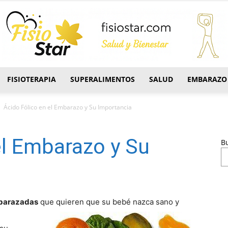
FISIOTERAPIA
SUPERALIMENTOS
SALUD
EMBARAZO
FisioStar
Ácido Fólico en el Embarazo y Su Importancia
el Embarazo y Su
B
embarazadas
que quieren que su
bebé nazca sano y