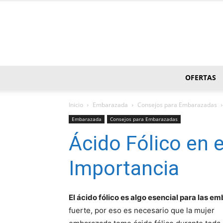
OFERTAS
Inicio
Embarazada
Consejos para Embarazadas
Embarazada
Consejos para Embarazadas
Ácido Fólico en 
Importancia
El ácido fólico es algo esencial para las 
fuerte, por eso es necesario que la mujer