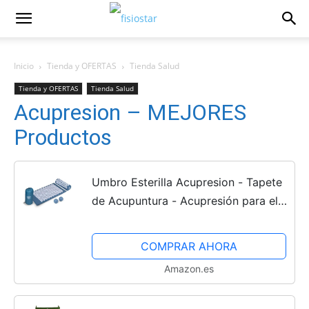
Inicio
Tienda y OFERTAS
Tienda Salud
Tienda y OFERTAS
Tienda Salud
Acupresion – MEJORES
Productos
Umbro Esterilla Acupresion - Tapete
de Acupuntura - Acupresión para el
Dolor de Espalda - Alfombra
Presopunctura - 42x71 cm - Azul
COMPRAR AHORA
Amazon.es