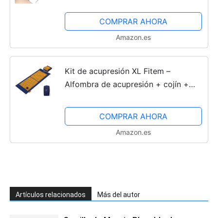
Masaje de Oídos, Semillas Prensa
Orejas Desechables, Con aguja de
COMPRAR AHORA
punta de oreja Kit de...
Amazon.es
Kit de acupresión XL Fitem –
Alfombra de acupresión + cojín +
bola de masaje – Alivia dolores de
espalda y cuello – Ciática – Masaje
COMPRAR AHORA
de espalda – Relajación...
Amazon.es
Artículos relacionados
Más del autor