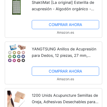
ShaktiMat [La original] Esterilla de
acupresión - Algodón orgánico -
Fabricación ética - Relajación y
masaje en la espalda, la cervical, los
COMPRAR AHORA
piernas, los...
Amazon.es
YANGTSUNG Anillos de Acupresión
para Dedos, 12 piezas, 27 mm,
Masajeadores Sensoriales
Puntiagudos para Reducir el Estrés y
COMPRAR AHORA
Mejorar la Circulación, para...
Amazon.es
1200 Unids Acupuncture Semillas de
Oreja, Adhesivas Desechables para