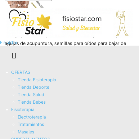
Se te ha enviado una contraseña por correo electrónico.
Xoeryoy Kit de acupuntura con semillas para oídos, kit de
FisioStar
agujas de acupuntura, semillas para oídos para bajar de
peso, semillas para oídos de acupuntura,...
COMPRAR AHORA
Amazon.es
OFERTAS
Tienda Fisioterapia
Tienda Deporte
Tienda Salud
Tienda Bebes
Fisioterapia
Electroterapia
Tratamientos
Pointer fisioterapia - lapiz electronico acupuntura - lapiz
Masajes