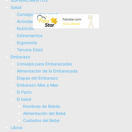
SUPERALIMENTOS
masajeador - bolígrafo acupuntura - acupuntura masaje
Salud
pen - pluma de acupuntura
Consejos sobre salud
COMPRAR AHORA
Actividad Fí­sica
Amazon.es
Nutrición
Estiramientos
Ergonomí­a
Tercera Edad
Embarazo
Consejos para Embarazadas
Alimentacion de la Embarazada
Etapas del Embarazo
Leawell Electrica Acupuntura Masaje Pen Pointer
Embarazo Mes a Mes
Fisioterapia Agujas
El Parto
El bebé
COMPRAR AHORA
Nombres de Bebés
Amazon.es
Alimentación del Bebé
Cuidados del Bebé
Libros