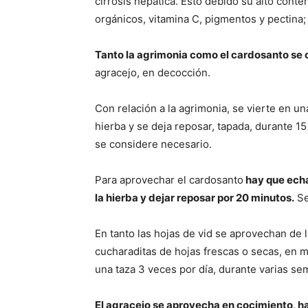
cirrosis hepática. Esto debido su alto conte
orgánicos, vitamina C, pigmentos y pectina; 
Tanto la agrimonia como el cardosanto se
agracejo, en decocción.
Con relación a la agrimonia, se vierte en u
hierba y se deja reposar, tapada, durante 15
se considere necesario.
Para aprovechar el cardosanto
hay que echa
la hierba y dejar reposar por 20 minutos.
Se
En tanto las hojas de vid se aprovechan de 
cucharaditas de hojas frescas o secas, en m
una taza 3 veces por día, durante varias se
El agracejo se aprovecha en cocimiento, ha