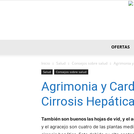
OFERTAS
Inicio
Salud
Consejos sobre salud
Agrimonia y
Salud
Consejos sobre salud
Agrimonia y Card
Cirrosis Hepátic
También son buenos las hojas de vid, y el 
y el agracejo son cuatro de las plantas med