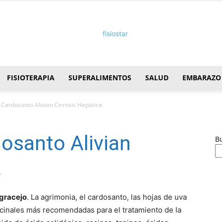
FISIOTERAPIA
SUPERALIMENTOS
SALUD
EMBARAZO
FisioStar
 Cardosanto Alivian Cirrosis Hepática
osanto Alivian
B
a
agracejo
. La agrimonia, el cardosanto, las hojas de uva
icinales más recomendadas para el tratamiento de la