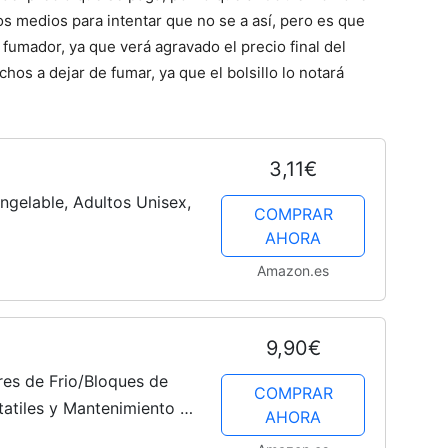
s medios para intentar que no se a así­, pero es que
l fumador, ya que verá agravado el precio final del
hos a dejar de fumar, ya que el bolsillo lo notará
3,11€
gelable, Adultos Unisex,
COMPRAR
AHORA
Amazon.es
9,90€
es de Frio/Bloques de
COMPRAR
tatiles y Mantenimiento o
AHORA
ck de 2 XL 350cc + 2 L