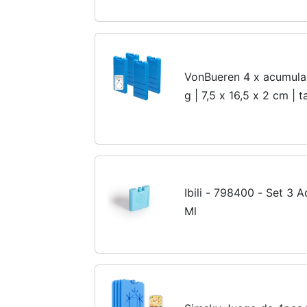
200cc. Gran Duración
VonBueren 4 x acumulad
g | 7,5 x 16,5 x 2 cm |
portatil
Ibili - 798400 - Set 3 
Ml