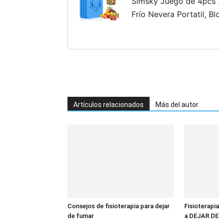
Simsky Juego de 4pcs
Frío Nevera Portatil, 
Reutilizables de Frío P
Hielo para Fiambreras,..
Artículos relacionados
Más del autor
Consejos de fisioterapia para dejar
Fisioterapia
de fumar
a DEJAR D