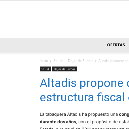
OFERTAS
Inicio
Salud
Dejar de Fumar
Altadis propone con
Salud
Dejar de Fumar
Altadis propone 
estructura fiscal
La tabaquera Altadis ha propuesto una
cong
durante dos años
, con el propósito de esta