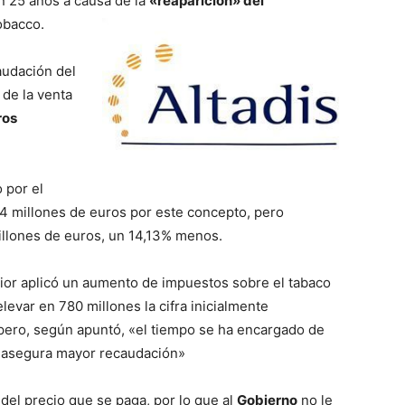
n 25 años a causa de la
«reaparición» del
Tobacco.
audación del
 de la venta
ros
o por el
4 millones de euros por este concepto, pero
millones de euros, un 14,13% menos.
ior aplicó un aumento de impuestos sobre el tabaco
evar en 780 millones la cifra inicialmente
pero, según apuntó, «el tiempo se ha encargado de
 asegura mayor recaudación»
 del precio que se paga, por lo que al
Gobierno
no le