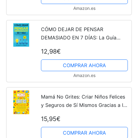
Amazon.es
CÓMO DEJAR DE PENSAR
DEMASIADO EN 7 DÍAS: La Guía
Práctica para Eliminar el Pensamiento
12,98€
Excesivo, Aliviar la Ansiedad y
Alcanzar la Paz Mental | Bonus:...
COMPRAR AHORA
Amazon.es
Mamá No Grites: Criar Niños Felices
y Seguros de Sí Mismos Gracias a la
Disciplina Positiva. Aprende el
15,95€
Método Práctico para Hacerte
Escuchar Sin Gritar,...
COMPRAR AHORA