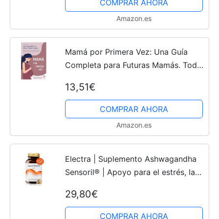
COMPRAR AHORA
Amazon.es
Mamá por Primera Vez: Una Guía
Completa para Futuras Mamás. Todo
lo que Necesitas Saber desde el
13,51€
Embarazo, Hasta el Parto, y los
Primeros Meses de Vida de tu...
COMPRAR AHORA
Amazon.es
Electra | Suplemento Ashwagandha
Sensoril® | Apoyo para el estrés, la
ansiedad y la estabilidad del sueño |
29,80€
Alternativa Natural a la Melatonina |
60 cápsulas...
COMPRAR AHORA