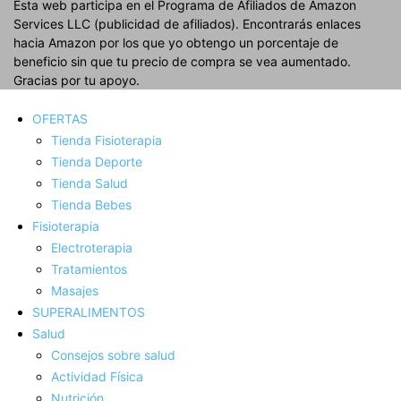
Esta web participa en el Programa de Afiliados de Amazon
Services LLC (publicidad de afiliados). Encontrarás enlaces
hacia Amazon por los que yo obtengo un porcentaje de
beneficio sin que tu precio de compra se vea aumentado.
Gracias por tu apoyo.
OFERTAS
Tienda Fisioterapia
Tienda Deporte
Tienda Salud
Tienda Bebes
Fisioterapia
Electroterapia
Tratamientos
Masajes
SUPERALIMENTOS
Salud
Consejos sobre salud
Actividad Fí­sica
Nutrición