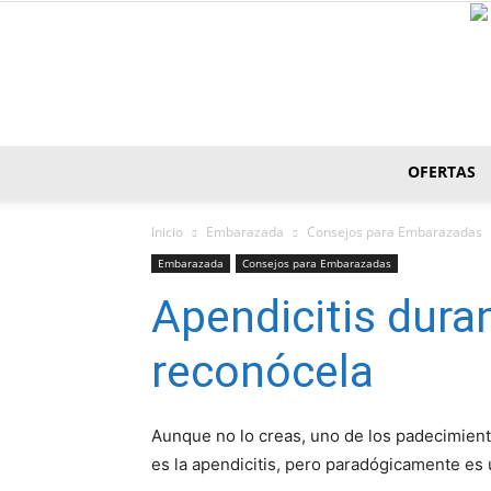
OFERTAS
Inicio
Embarazada
Consejos para Embarazadas
Embarazada
Consejos para Embarazadas
Apendicitis dura
reconócela
Aunque no lo creas, uno de los padecimien
es la apendicitis, pero paradógicamente es