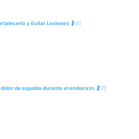
alecerlo y Evitar Lesiones 🤰🧘‍♀️
l dolor de espalda durante el embarazo 🤰🧘‍♀️