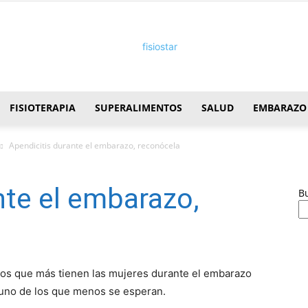
FISIOTERAPIA
SUPERALIMENTOS
SALUD
EMBARAZO
FisioStar
Apendicitis durante el embarazo, reconócela
nte el embarazo,
B
tos que más tienen las mujeres durante el embarazo
 uno de los que menos se esperan.