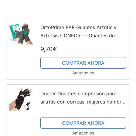
OrtoPrime PAR Guantes Artritis y
Artrosis CONFORT - Guantes de
comprensión Artritis Reumatoide -
9,70€
Compression Gloves - Guantes
Antiartritis Hombre y Mujer -...
COMPRAR AHORA
Amazon.es
Duerer Guantes compresión para
artritis con correas, mujeres hombres
para RSI túnel carpiano, reumatoide,
tendinitis, dolor mano. Guantes sin
COMPRAR AHORA
dedos para...
Amazon.es