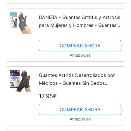
DANIZIA - Guantes Artritis y Artrosis
para Mujeres y Hombres - Guantes
de Compresión - Alivio del dolor de
Artritis Reumatoide y Artrosis -
COMPRAR AHORA
Guantes sin dedos...
Amazon.es
Guantes Artritis Desarrollados por
Médicos - Guantes Sin Dedos
Compresión para Aliviar Síntomas,
17,95€
Enfermedad de Raynaud y Túnel
Carpiano - Incluye Manual...
COMPRAR AHORA
Amazon.es