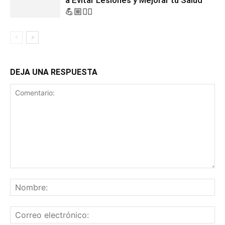
💪🏼🏃‍♀️
DEJA UNA RESPUESTA