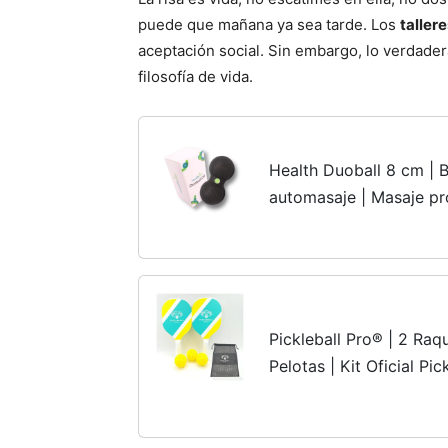
puede que mañana ya sea tarde. Los
taller
aceptación social. Sin embargo, lo verdader
filosofía de vida.
Health Duoball 8 cm | B
automasaje | Masaje pr
espalda | Doble bola de
musculares paralelas | F
Pickleball Pro® | 2 Ra
Pelotas | Kit Oficial Pi
Transporte | Juego de P
| Juegos para...