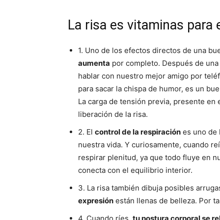
La risa es vitaminas para 
1. Uno de los efectos directos de una b
aumenta
por completo. Después de una s
hablar con nuestro mejor amigo por teléf
para sacar la chispa de humor, es un bue
La carga de tensión previa, presente en 
liberación de la risa.
2. El
control de la respiración
es uno de 
nuestra vida. Y curiosamente, cuando r
respirar plenitud, ya que todo fluye en 
conecta con el equilibrio interior.
3. La risa también dibuja posibles arrug
expresión
están llenas de belleza. Por ta
4. Cuando ríes,
tu postura corporal se re