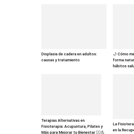
Displasia de cadera en adultos:
🌙 Cómo me
causas y tratamiento
forma natur
hábitos sal
Terapias Alternativas en
La Fisioter
Fisioterapia: Acupuntura, Pilates y
en la Recup
Más para Mejorar tu Bienestar 💆‍♂️💪