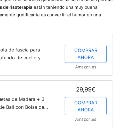
es de risoterapia
están teniendo una muy buena
amente gratificante es convertir el humor en una
ola de fascia para
COMPRAR
AHORA
ofundo de cuello y
 masaje para líneas
Amazon.es
ascia...
29,99€
quetas de Madera + 3
COMPRAR
ckle Ball con Bolsa de
AHORA
laya, Aire Libre, Deporte
Amazon.es