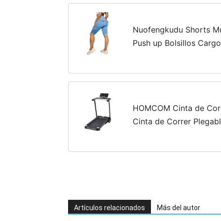
Nuofengkudu Shorts Mu
Push up Bolsillos Carg
Rodilla Elasticos Legg
Shorts Gym Fitness...
HOMCOM Cinta de Corr
Cinta de Correr Plegab
Pantalla LCD Botón de
71x128x122 cm Negro
Artículos relacionados
Más del autor