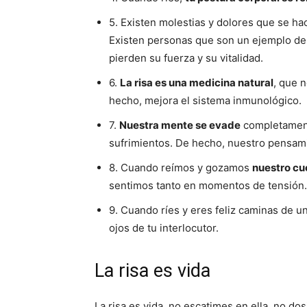
5. Existen molestias y dolores que se ha
Existen personas que son un ejemplo de r
pierden su fuerza y su vitalidad.
6.
La risa es una medicina natural
, que 
hecho, mejora el sistema inmunológico.
7.
Nuestra mente se evade
completament
sufrimientos. De hecho, nuestro pensami
8. Cuando reímos y gozamos
nuestro cu
sentimos tanto en momentos de tensión.
9. Cuando ríes y eres feliz caminas de u
ojos de tu interlocutor.
La risa es vida
La risa es vida, no escatimes en ella, no d