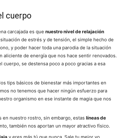
el cuerpo
uena carcajada es que
nuestro nivel de relajación
ituación de estrés y de tensión, el simple hecho de
ono, y poder hacer toda una parodia de la situación
n aliciente de energía que nos hace sentir renovados.
el cuerpo, se destensa poco a poco gracias a esa
los tips básicos de bienestar más importantes en
eímos no tenemos que hacer ningún esfuerzo para
nuestro organismo en ese instante de magia que nos
as en nuestro rostro, sin embargo, estas
líneas de
nto, también nos aportan un mayor atractivo físico.
laja
y eres más tú que nunca. Sale tu mejor yo.