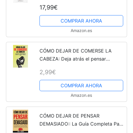
superar la baja autoestima, la
17,99€
ansiedad, el estrés, la inseguridad y
la duda en ti mismo...
COMPRAR AHORA
Amazon.es
CÓMO DEJAR DE COMERSE LA
CABEZA: Deja atrás el pensar
demasiado y pensar a la deriva y
2,99€
empieza a vivir!
COMPRAR AHORA
Amazon.es
CÓMO DEJAR DE PENSAR
DEMASIADO:: La Guía Completa Para
Tomar el Control de la Ansiedad y los