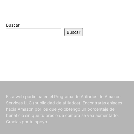
Buscar
Buscar
Esta web participa en el Programa de Afiliados de Amazon
Services LLC (publicidad de afiliados). Encontrarás enlaces
hacia Amazon por los que yo obtengo un porcentaje de
beneficio sin que tu precio de compra se vea aumentado.
Gracias por tu apoyo.