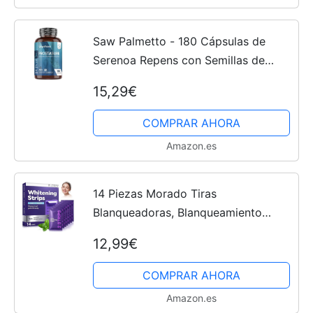
Saw Palmetto - 180 Cápsulas de
Serenoa Repens con Semillas de
Calabaza, Ortiga, Zinc, Vitamina D3 y
15,29€
B6 - Suplemento para 6 Meses, Sin
Estearato de Magnesio y...
COMPRAR AHORA
Amazon.es
14 Piezas Morado Tiras
Blanqueadoras, Blanqueamiento
Dental, Whitening Strips Anti-
12,99€
Deslizantes, Para Amantes Del Café
O Té, Efecto Rápido, Sonrisa Más
COMPRAR AHORA
Clara...
Amazon.es