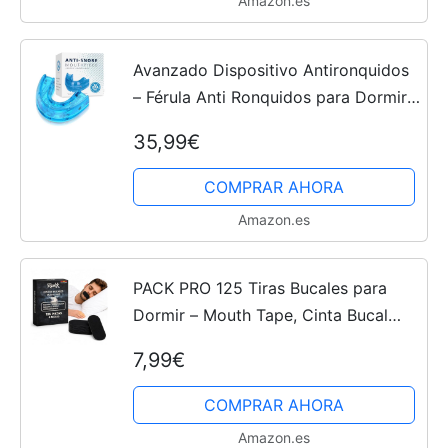
Amazon.es
Avanzado Dispositivo Antironquidos
– Férula Anti Ronquidos para Dormir,
Solución Eficaz para Combatir los
35,99€
Ronquidos y Mejorar la Respiración
Nocturna Blue
COMPRAR AHORA
Amazon.es
PACK PRO 125 Tiras Bucales para
Dormir – Mouth Tape, Cinta Bucal
Antironquidos, Parches Boca, Mejora
7,99€
la Respiración Nasal, Adhesivo
Hipoalergénico
COMPRAR AHORA
Amazon.es