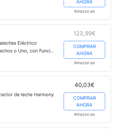
AHORA
Amazon.es
123,99€
aleches Eléctrico
COMPRAR
echos o Uno, con Función
AHORA
e Momcozy - 16 niveles,
Amazon.es
40,03€
tractor de leche Harmony
COMPRAR
AHORA
Amazon.es