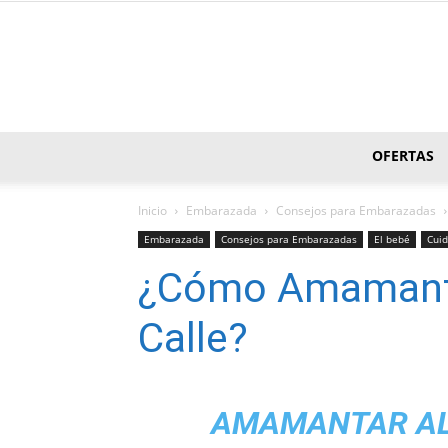
OFERTAS
Inicio
Embarazada
Consejos para Embarazadas
Embarazada
Consejos para Embarazadas
El bebé
Cuid
¿Cómo Amamantar
Calle?
AMAMANTAR AL 