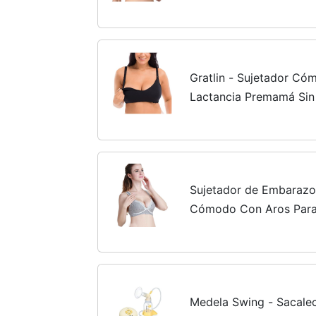
ES:100C (EU 85C)
Gratlin - Sujetador C
Lactancia Premamá Sin
ES:100C (EU 85C)
Sujetador de Embarazo
Cómodo Con Aros Para 
95)
Medela Swing - Sacalec