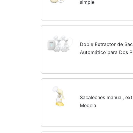
simple
Doble Extractor de Sac
Automático para Dos P
de Masaje y Memoria d
Pantalla Táctil, Super...
Sacaleches manual, ex
Medela