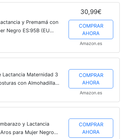
30,99€
 Lactancia y Premamá con
COMPRAR
jer Negro ES:95B (EU
AHORA
Amazon.es
e Lactancia Maternidad 3
COMPRAR
AHORA
osturas con Almohadillas
mes Removibles, Assort,
Amazon.es
 Embarazo y Lactancia
COMPRAR
AHORA
ros para Mujer Negro