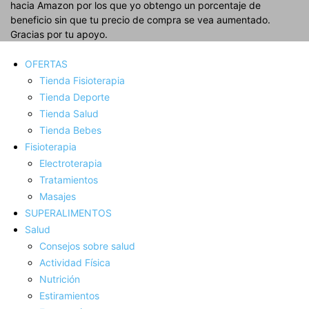
hacia Amazon por los que yo obtengo un porcentaje de
beneficio sin que tu precio de compra se vea aumentado.
Gracias por tu apoyo.
OFERTAS
Tienda Fisioterapia
Tienda Deporte
Tienda Salud
Tienda Bebes
Fisioterapia
Electroterapia
Tratamientos
Masajes
SUPERALIMENTOS
Salud
Consejos sobre salud
Actividad Fí­sica
Nutrición
Estiramientos