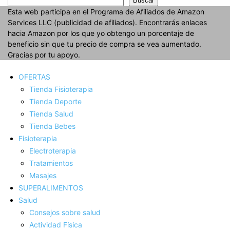
Buscar
Esta web participa en el Programa de Afiliados de Amazon
Services LLC (publicidad de afiliados). Encontrarás enlaces
hacia Amazon por los que yo obtengo un porcentaje de
beneficio sin que tu precio de compra se vea aumentado.
Gracias por tu apoyo.
OFERTAS
Tienda Fisioterapia
Tienda Deporte
Tienda Salud
Tienda Bebes
Fisioterapia
Electroterapia
Tratamientos
Masajes
SUPERALIMENTOS
Salud
Consejos sobre salud
Actividad Fí­sica