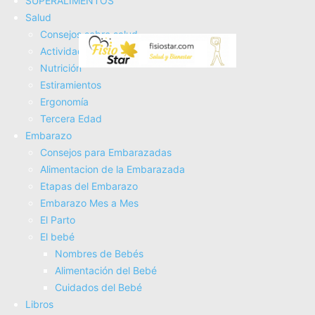
SUPERALIMENTOS
Salud
Consejos sobre salud
Actividad Fí­sica
Nutrición
Estiramientos
Ergonomí­a
Tercera Edad
¿Por Qué Deberías Corregir tu
Embarazo
Consejos para Embarazadas
Postura? 🤔
Alimentacion de la Embarazada
Etapas del Embarazo
Una postura correcta distribuye bien el peso de tu cuerpo,
Embarazo Mes a Mes
lo que ayuda a reducir el estrés en articulaciones,
El Parto
músculos y ligamentos. Si no cuidas tu postura, puedes
El bebé
acabar con:
Nombres de Bebés
Alimentación del Bebé
Cuidados del Bebé
Dolores de espalda y cuello
Libros