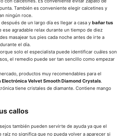
o con calcetines. Es conveniente evitar zapato de
punta. También es conveniente elegir calcetines y
an ningún roce.
 después de un largo día es llegar a casa y
bañar tus
de ese agradable relax durante un tiempo de diez
s masajear tus pies cada noche antes de irte a
durante el día.
orque solo el especialista puede identificar cuáles son
asos, el remedio puede ser tan sencillo como empezar
 mercado, productos muy recomendables para el
 Electrónica Velvet Smooth Diamond Crystals
.
ctrónica tiene cristales de diamante. Contiene mango
us callos
onsejos también pueden servirte de ayuda ya que el
raíz no significa que no pueda volver a aparecer si