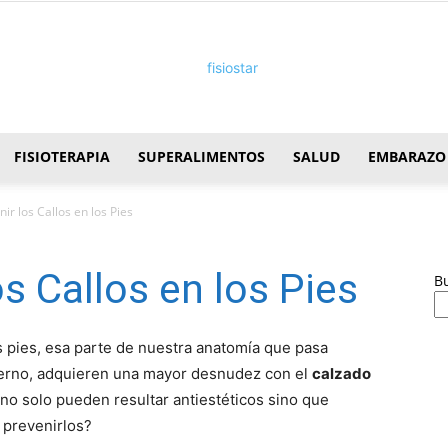
FISIOTERAPIA
SUPERALIMENTOS
SALUD
EMBARAZO
FisioStar
r los Callos en los Pies
s Callos en los Pies
B
s pies, esa parte de nuestra anatomía que pasa
vierno, adquieren una mayor desnudez con el
calzado
s no solo pueden resultar antiestéticos sino que
 prevenirlos?