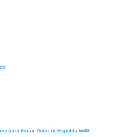
ado
os para Evitar Dolor de Espalda 🛏️💤