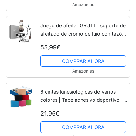
Amazon.es
Juego de afeitar GRUTTI, soporte de
afeitado de cromo de lujo con tazón
de jabón y brocha de afeitar y
55,99€
rasuradora de afeitar Badger Hair
Compatible con Mach 3
COMPRAR AHORA
Amazon.es
6 cintas kinesiológicas de Varios
colores | Tape adhesivo deportivo -
axion | Rollos para vendaje
21,96€
neuromuscular y fisioterapia
COMPRAR AHORA