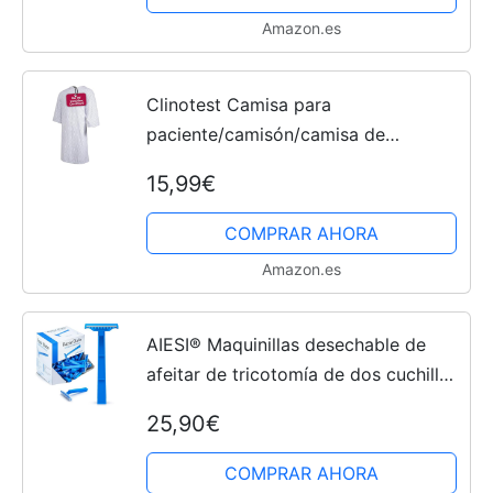
Amazon.es
Clinotest Camisa para
paciente/camisón/camisa de
hospital/camisa de enfermería, talla
15,99€
única, color estrellas azules
COMPRAR AHORA
Amazon.es
AIESI® Maquinillas desechable de
afeitar de tricotomía de dos cuchillas
no estériles (Paquete de 100 piezas)
25,90€
COMPRAR AHORA