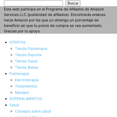
Buscar
Esta web participa en el Programa de Afiliados de Amazon
Services LLC (publicidad de afiliados). Encontrarás enlaces
hacia Amazon por los que yo obtengo un porcentaje de
beneficio sin que tu precio de compra se vea aumentado.
Gracias por tu apoyo.
OFERTAS
Tienda Fisioterapia
Tienda Deporte
Tienda Salud
Tienda Bebes
Fisioterapia
Electroterapia
Tratamientos
Masajes
SUPERALIMENTOS
Salud
Consejos sobre salud