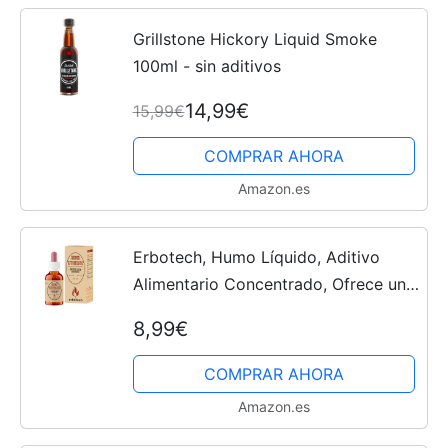
Grillstone Hickory Liquid Smoke
100ml - sin aditivos
14,99€
15,99€
COMPRAR AHORA
Amazon.es
Erbotech, Humo Líquido, Aditivo
Alimentario Concentrado, Ofrece un
Aroma Intenso y Ahumado a tus
8,99€
Platos, Ideal para Barbacoas, Carnes
y Quesos, También para...
COMPRAR AHORA
Amazon.es