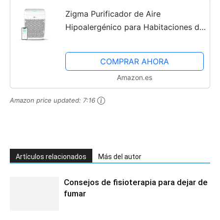
Zigma Purificador de Aire
Hipoalergénico para Habitaciones de
Fumadores de hasta 80 m², CADR
330 m³/h, con Filtro de Carbón
COMPRAR AHORA
Activo H13 HEPA para Humo, Pelo...
Amazon.es
Amazon price updated:
7:16
Artículos relacionados
Más del autor
Consejos de fisioterapia para dejar de
fumar